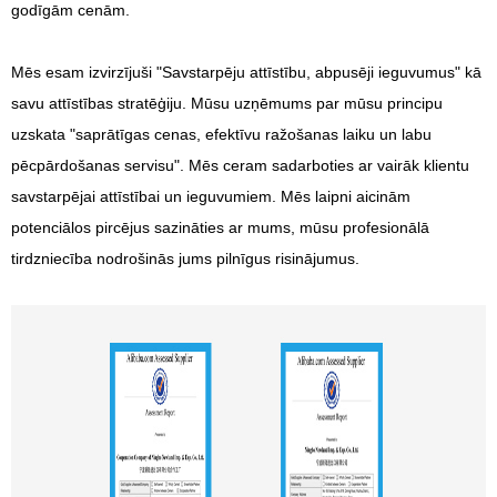
godīgām cenām.
Mēs esam izvirzījuši "Savstarpēju attīstību, abpusēji ieguvumus" kā
savu attīstības stratēģiju. Mūsu uzņēmums par mūsu principu
uzskata "saprātīgas cenas, efektīvu ražošanas laiku un labu
pēcpārdošanas servisu". Mēs ceram sadarboties ar vairāk klientu
savstarpējai attīstībai un ieguvumiem. Mēs laipni aicinām
potenciālos pircējus sazināties ar mums, mūsu profesionālā
tirdzniecība nodrošinās jums pilnīgus risinājumus.