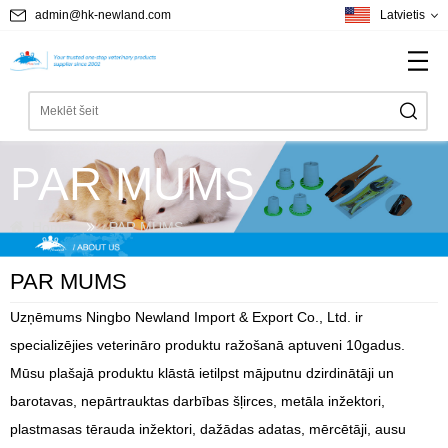
admin@hk-newland.com
Latvietis
PAR MUMS
Home
PAR MUMS
PAR MUMS
Uzņēmums Ningbo Newland Import & Export Co., Ltd. ir
specializējies veterināro produktu ražošanā aptuveni 10gadus.
Mūsu plašajā produktu klāstā ietilpst mājputnu dzirdinātāji un
barotavas, nepārtrauktas darbības šļirces, metāla inžektori,
plastmasas tērauda inžektori, dažādas adatas, mērcētāji, ausu