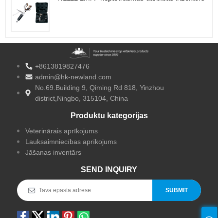
+8613819827476
admin@hk-newland.com
No.69.Building 9, Qiming Rd 818, Yinzhou
district,Ningbo, 315104, China
Produktu kategorijas
Veterinārais aprīkojums
Lauksaimniecības aprīkojums
Jāšanas inventārs
SEND INQUIRY
SUBMIT