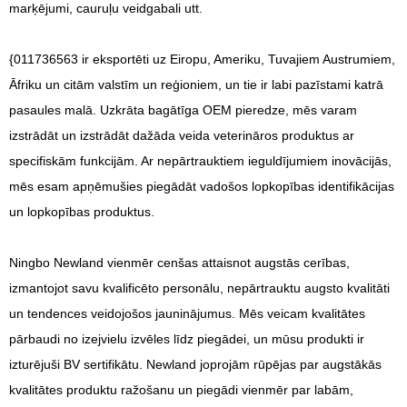
marķējumi, cauruļu veidgabali utt.
{011736563 ir eksportēti uz Eiropu, Ameriku, Tuvajiem Austrumiem,
Āfriku un citām valstīm un reģioniem, un tie ir labi pazīstami katrā
pasaules malā. Uzkrāta bagātīga OEM pieredze, mēs varam
izstrādāt un izstrādāt dažāda veida veterināros produktus ar
specifiskām funkcijām. Ar nepārtrauktiem ieguldījumiem inovācijās,
mēs esam apņēmušies piegādāt vadošos lopkopības identifikācijas
un lopkopības produktus.
Ningbo Newland vienmēr cenšas attaisnot augstās cerības,
izmantojot savu kvalificēto personālu, nepārtrauktu augsto kvalitāti
un tendences veidojošos jauninājumus. Mēs veicam kvalitātes
pārbaudi no izejvielu izvēles līdz piegādei, un mūsu produkti ir
izturējuši BV sertifikātu. Newland joprojām rūpējas par augstākās
kvalitātes produktu ražošanu un piegādi vienmēr par labām,