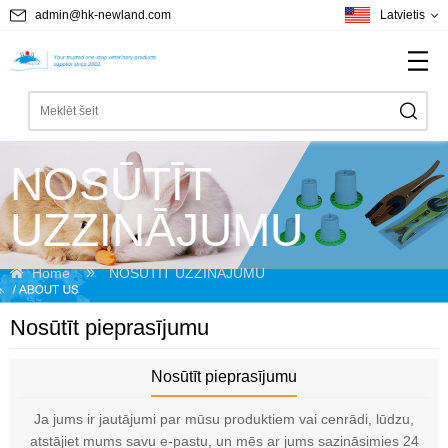
admin@hk-newland.com
Latvietis
NOSŪTĪT
UZZINĀJUMU
Home
NOSŪTĪT UZZINĀJUMU
Nosūtīt pieprasījumu
Nosūtīt pieprasījumu
Ja jums ir jautājumi par mūsu produktiem vai cenrādi, lūdzu,
atstājiet mums savu e-pastu, un mēs ar jums sazināsimies 24