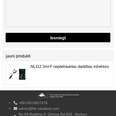
jauni produkti
NL112 2ml-F nepārtrauktas darbības inžektors
+8613819827476
admin@hk-newland.com
No.69.Building 9, Qiming Rd 818, Yinzhou