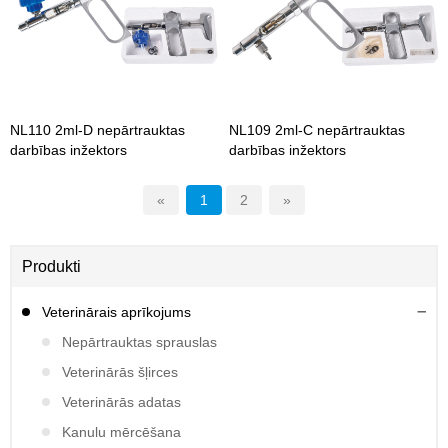
NL110 2ml-D nepārtrauktas
NL109 2ml-C nepārtrauktas
darbības inžektors
darbības inžektors
«
1
2
»
Produkti
Veterinārais aprīkojums
Nepārtrauktas sprauslas
Veterinārās šļirces
Veterinārās adatas
Kanulu mērcēšana