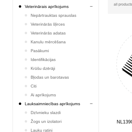
all products
Veterinārais aprīkojums
Nepārtrauktas sprauslas
Veterinārās šļirces
Veterinārās adatas
Kanulu mērcēšana
Pasākumi
Identifikācijas
Krūšu dzērāji
Bļodas un barotavas
Citi
Ai aprīkojums
Lauksaimniecības aprīkojums
Dzīvnieku slazdi
Žogs un izolatori
NL1390
Lauku ratiņi