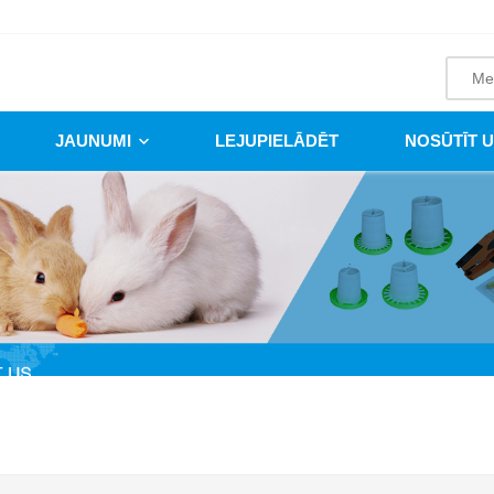
JAUNUMI
LEJUPIELĀDĒT
NOSŪTĪT 