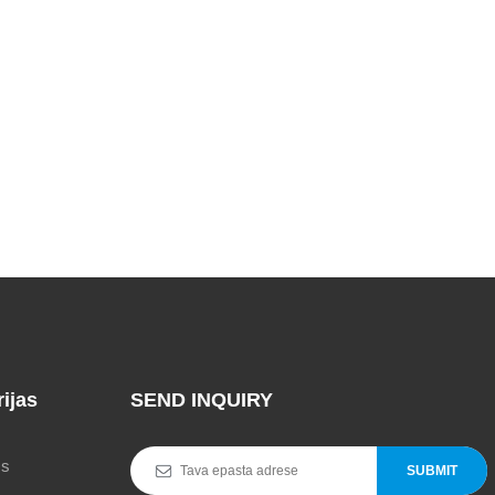
ijas
SEND INQUIRY
ms
SUBMIT