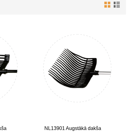
kša
NL13901 Augstākā dakša